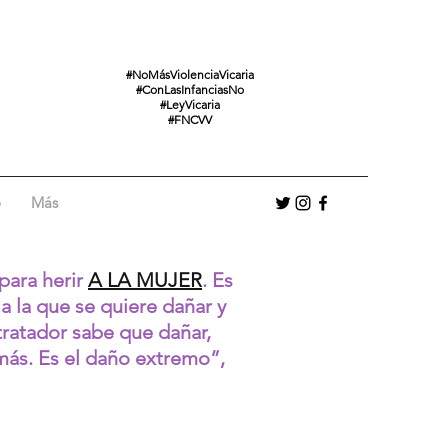
#NoMásViolenciaVicaria
#ConLasInfanciasNo
#LeyVicaria
#FNCVV
o
Más
para herir
A LA MUJER
. Es
 a la que se quiere dañar y
ltratador sabe que dañar,
amás. Es el daño extremo”,